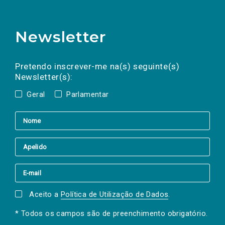
Newsletter
Preencha os campos abaixo para subscrever
Nome
Apelido
E-
mail
a(s) newsletter(s).
Pretendo inscrever-me na(s) seguinte(s)
Newsletter(s):
Geral
Parlamentar
Aceito a
Política de Utilização de Dados
.
* Todos os campos são de preenchimento obrigatório.