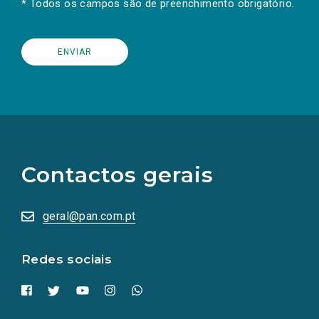
* Todos os campos são de preenchimento obrigatório.
(Os
links
para
as
Contactos gerais
redes
sociais
abrem
numa
geral@pan.com.pt
nova
aba.)
Redes sociais