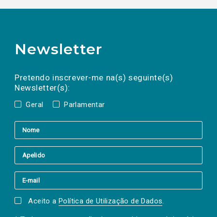
Newsletter
Preencha os campos abaixo para subscrever
Nome
Apelido
E-
mail
a(s) newsletter(s).
Pretendo inscrever-me na(s) seguinte(s)
Newsletter(s):
Geral
Parlamentar
Aceito a
Política de Utilização de Dados
.