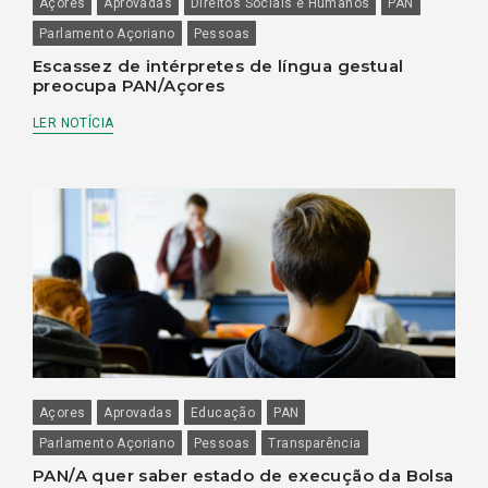
Açores
Aprovadas
Direitos Sociais e Humanos
PAN
Parlamento Açoriano
Pessoas
Escassez de intérpretes de língua gestual
preocupa PAN/Açores
LER NOTÍCIA
Açores
Aprovadas
Educação
PAN
Parlamento Açoriano
Pessoas
Transparência
PAN/A quer saber estado de execução da Bolsa