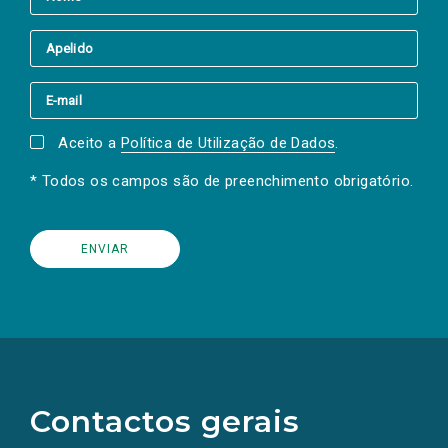
Aceito a
Política de Utilização de Dados
.
* Todos os campos são de preenchimento obrigatório.
(Os
links
para
as
Contactos gerais
redes
sociais