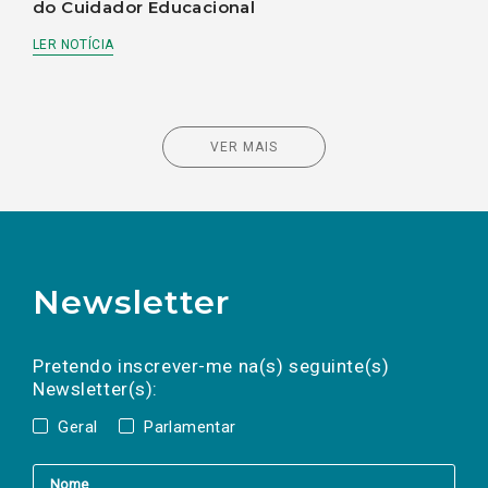
do Cuidador Educacional
LER NOTÍCIA
VER MAIS
Newsletter
Preencha os campos abaixo para subscrever
Nome
Apelido
E-
mail
a(s) newsletter(s).
Pretendo inscrever-me na(s) seguinte(s)
Newsletter(s):
Geral
Parlamentar