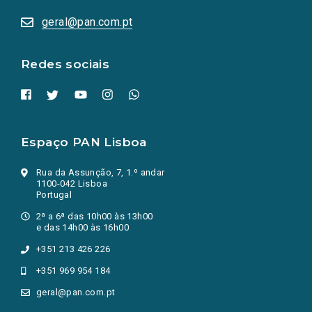
abrem
numa
geral@pan.com.pt
nova
aba.)
Redes sociais
Espaço PAN Lisboa
Rua da Assunção, 7, 1.º andar
1100-042 Lisboa
Portugal
2ª a 6ª das 10h00 às 13h00
e das 14h00 às 16h00
+351 213 426 226
+351 969 954 184
geral@pan.com.pt