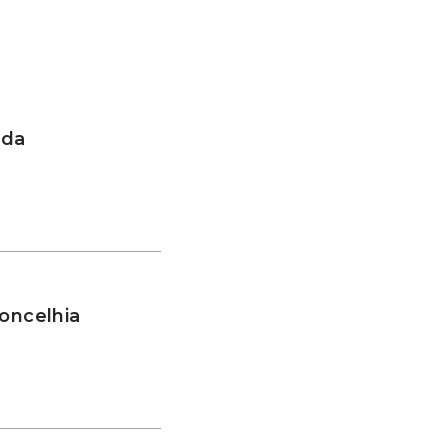
 da
oncelhia