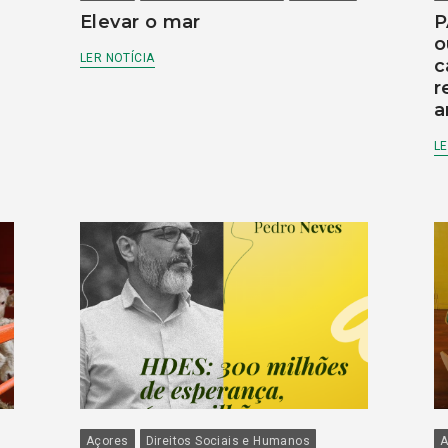
Elevar o mar
P
o
LER NOTÍCIA
c
r
a
LE
Açores
Direitos Sociais e Humanos
A