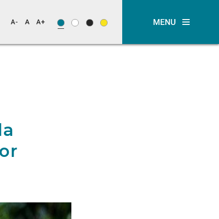
da
or