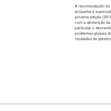
A recomendação do P
propunha a supressão
próxima edição (2019
com a abstenção da 
particular o descart
problemas globais d
toneladas de plásti