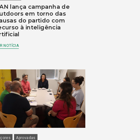
AN lança campanha de
utdoors em torno das
ausas do partido com
ecurso à inteligência
rtificial
R NOTÍCIA
çores
Aprovadas