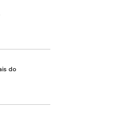
s
is do