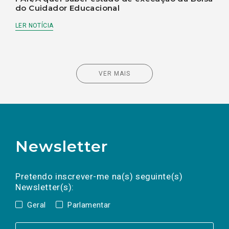
do Cuidador Educacional
LER NOTÍCIA
VER MAIS
Newsletter
Preencha os campos abaixo para subscrever
Nome
Apelido
E-
mail
a(s) newsletter(s).
Pretendo inscrever-me na(s) seguinte(s)
Newsletter(s):
Geral
Parlamentar