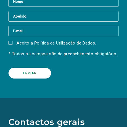
Aceito a
Política de Utilização de Dados
.
* Todos os campos são de preenchimento obrigatório.
(Os
links
para
as
Contactos gerais
redes
sociais