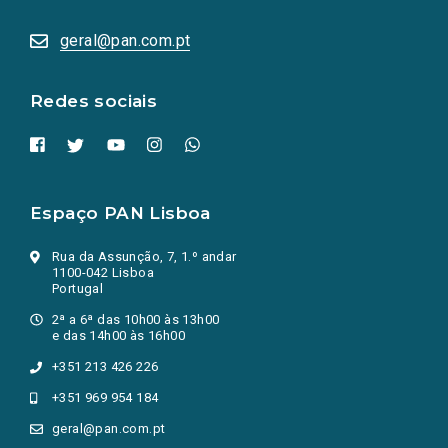
abrem
numa
geral@pan.com.pt
nova
aba.)
Redes sociais
Espaço PAN Lisboa
Rua da Assunção, 7, 1.º andar
1100-042 Lisboa
Portugal
2ª a 6ª das 10h00 às 13h00
e das 14h00 às 16h00
+351 213 426 226
+351 969 954 184
geral@pan.com.pt