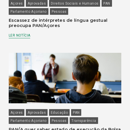
Açores
Aprovadas
Direitos Sociais e Humanos
PAN
Parlamento Açoriano
Pessoas
Escassez de intérpretes de língua gestual
preocupa PAN/Açores
LER NOTÍCIA
Açores
Aprovadas
Educação
PAN
Parlamento Açoriano
Pessoas
Transparência
PAN/A quer saber estado de execução da Bolsa