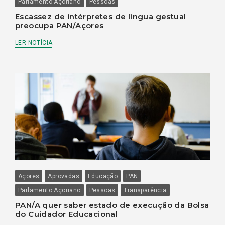
Parlamento Açoriano
Pessoas
Escassez de intérpretes de língua gestual
preocupa PAN/Açores
LER NOTÍCIA
Açores
Aprovadas
Educação
PAN
Parlamento Açoriano
Pessoas
Transparência
PAN/A quer saber estado de execução da Bolsa
do Cuidador Educacional