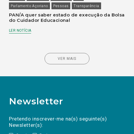
Parlamento Açoriano
Pessoas
Transparência
PAN/A quer saber estado de execução da Bolsa
do Cuidador Educacional
LER NOTÍCIA
VER MAIS
Newsletter
Preencha os campos abaixo para subscrever
Nome
Apelido
E-
mail
a(s) newsletter(s).
Pretendo inscrever-me na(s) seguinte(s)
Newsletter(s):