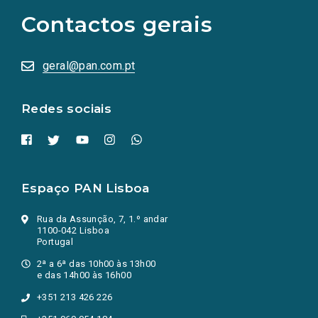
as
Contactos gerais
redes
sociais
abrem
numa
geral@pan.com.pt
nova
aba.)
Redes sociais
Espaço PAN Lisboa
Rua da Assunção, 7, 1.º andar
1100-042 Lisboa
Portugal
2ª a 6ª das 10h00 às 13h00
e das 14h00 às 16h00
+351 213 426 226