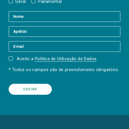
Geral
Parlamentar
Aceito a
Política de Utilização de Dados
.
* Todos os campos são de preenchimento obrigatório.
(Os
links
para