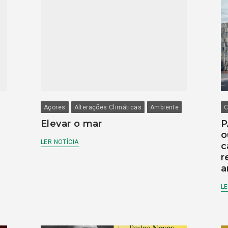
Açores
Alterações Climáticas
Ambiente
C
Elevar o mar
P
o
LER NOTÍCIA
c
r
a
LE