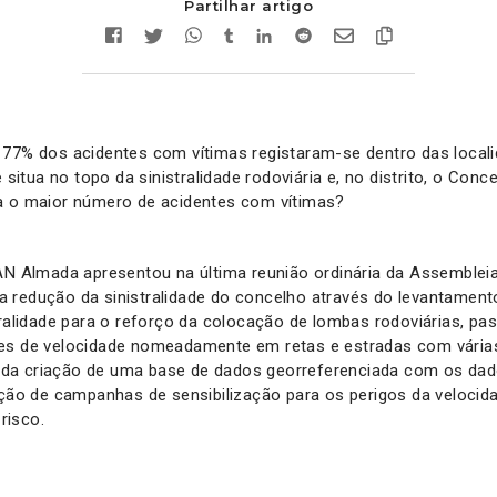
Partilhar artigo
 77% dos acidentes com vítimas registaram-se dentro das local
e situa no topo da sinistralidade rodoviária e, no distrito, o Con
a o maior número de acidentes com vítimas?
PAN Almada apresentou na última reunião ordinária da Assemblei
 redução da sinistralidade do concelho através do levantamen
tralidade para o reforço da colocação de lombas rodoviárias, pas
es de velocidade nomeadamente em retas e estradas com várias
e; da criação de uma base de dados georreferenciada com os dado
ação de campanhas de sensibilização para os perigos da velocid
risco.