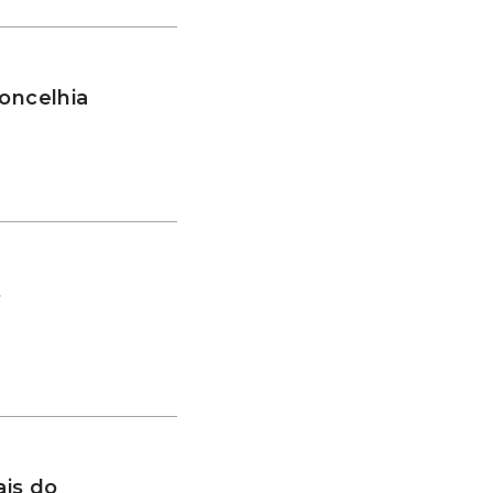
oncelhia
s
is do