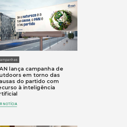
ampanhas
AN lança campanha de
utdoors em torno das
ausas do partido com
ecurso à inteligência
rtificial
R NOTÍCIA