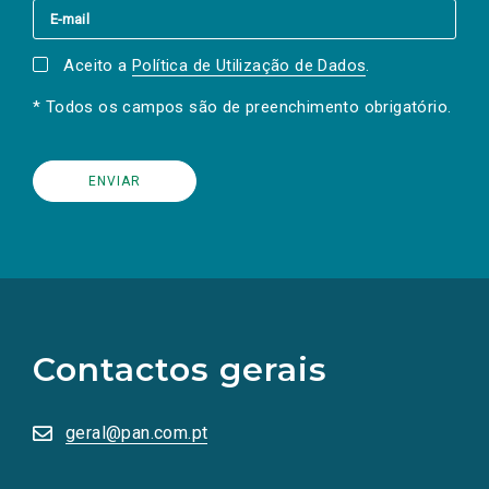
Aceito a
Política de Utilização de Dados
.
* Todos os campos são de preenchimento obrigatório.
(Os
links
para
as
Contactos gerais
redes
sociais
abrem
numa
geral@pan.com.pt
nova
aba.)