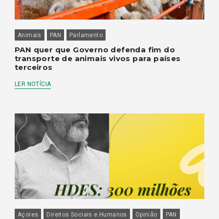
Animais
PAN
Parlamento
PAN quer que Governo defenda fim do
transporte de animais vivos para países
terceiros
LER NOTÍCIA
Açores
Direitos Sociais e Humanos
Opinião
PAN