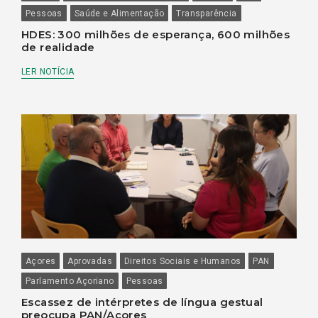
Pessoas
Saúde e Alimentação
Transparência
HDES: 300 milhões de esperança, 600 milhões
de realidade
LER NOTÍCIA
Açores
Aprovadas
Direitos Sociais e Humanos
PAN
Parlamento Açoriano
Pessoas
Escassez de intérpretes de língua gestual
preocupa PAN/Açores