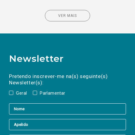
VER MAIS
Newsletter
Preencha os campos abaixo para subscrever
Nome
Apelido
E-
mail
a(s) newsletter(s).
Pretendo inscrever-me na(s) seguinte(s)
Newsletter(s):
Geral
Parlamentar