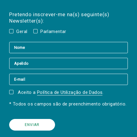
Preencha os campos abaixo para subscrever
Nome
Apelido
E-
mail
a(s) newsletter(s).
Pretendo inscrever-me na(s) seguinte(s)
Newsletter(s):
Geral
Parlamentar
Aceito a
Política de Utilização de Dados
.
* Todos os campos são de preenchimento obrigatório.