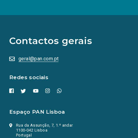
(Os
links
para
as
Contactos gerais
redes
sociais
abrem
numa
geral@pan.com.pt
nova
aba.)
Redes sociais
Espaço PAN Lisboa
Rua da Assunção, 7, 1.º andar
1100-042 Lisboa
Portugal