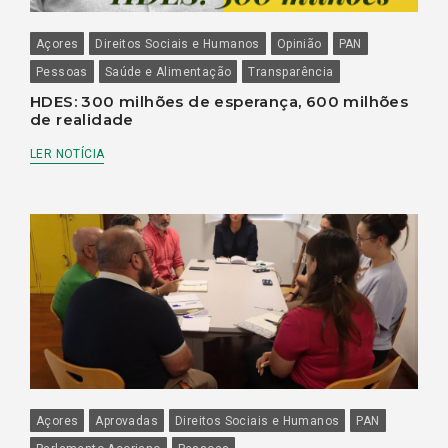
Açores
Direitos Sociais e Humanos
Opinião
PAN
Pessoas
Saúde e Alimentação
Transparência
HDES: 300 milhões de esperança, 600 milhões
de realidade
LER NOTÍCIA
Açores
Aprovadas
Direitos Sociais e Humanos
PAN