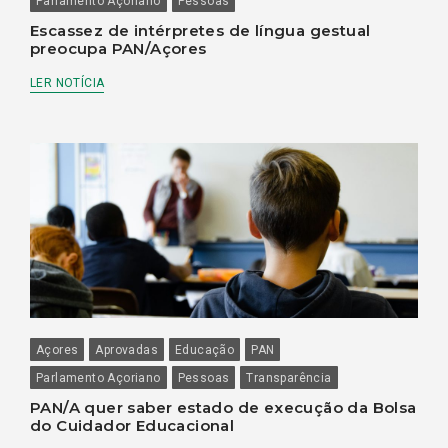
Parlamento Açoriano
Pessoas
Escassez de intérpretes de língua gestual
preocupa PAN/Açores
LER NOTÍCIA
Açores
Aprovadas
Educação
PAN
Parlamento Açoriano
Pessoas
Transparência
PAN/A quer saber estado de execução da Bolsa
do Cuidador Educacional