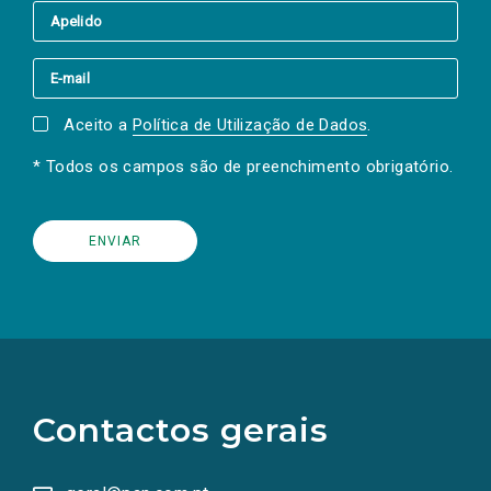
Aceito a
Política de Utilização de Dados
.
* Todos os campos são de preenchimento obrigatório.
(Os
links
para
as
Contactos gerais
redes
sociais
abrem
numa