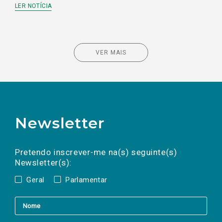
LER NOTÍCIA
VER MAIS
Newsletter
Preencha os campos abaixo para subscrever
Nome
Apelido
E-
mail
a(s) newsletter(s).
Pretendo inscrever-me na(s) seguinte(s)
Newsletter(s):
Geral
Parlamentar