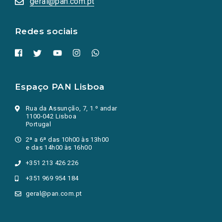
geral@pan.com.pt
nova
aba.)
Redes sociais
Espaço PAN Lisboa
Rua da Assunção, 7, 1.º andar
1100-042 Lisboa
Portugal
2ª a 6ª das 10h00 às 13h00
e das 14h00 às 16h00
+351 213 426 226
+351 969 954 184
geral@pan.com.pt