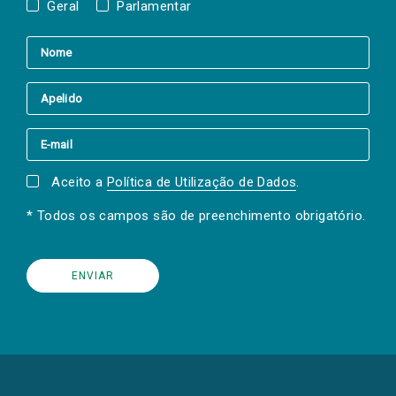
Geral
Parlamentar
Aceito a
Política de Utilização de Dados
.
* Todos os campos são de preenchimento obrigatório.
(Os
links
para