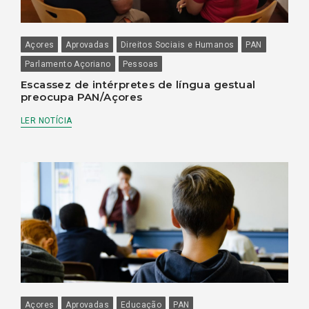
Açores
Aprovadas
Direitos Sociais e Humanos
PAN
Parlamento Açoriano
Pessoas
Escassez de intérpretes de língua gestual
preocupa PAN/Açores
LER NOTÍCIA
Açores
Aprovadas
Educação
PAN