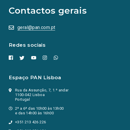
as
Contactos gerais
redes
sociais
abrem
numa
geral@pan.com.pt
nova
aba.)
Redes sociais
Espaço PAN Lisboa
Rua da Assunção, 7, 1.º andar
1100-042 Lisboa
Portugal
2ª a 6ª das 10h00 às 13h00
e das 14h00 às 16h00
+351 213 426 226