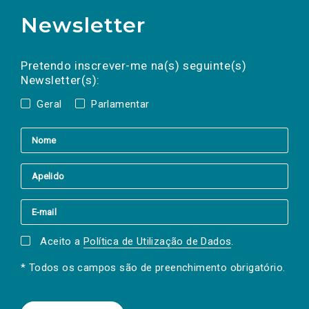
Newsletter
Preencha os campos abaixo para subscrever
Nome
Apelido
E-
mail
a(s) newsletter(s).
Pretendo inscrever-me na(s) seguinte(s)
Newsletter(s):
Geral
Parlamentar
Aceito a
Política de Utilização de Dados
.
* Todos os campos são de preenchimento obrigatório.