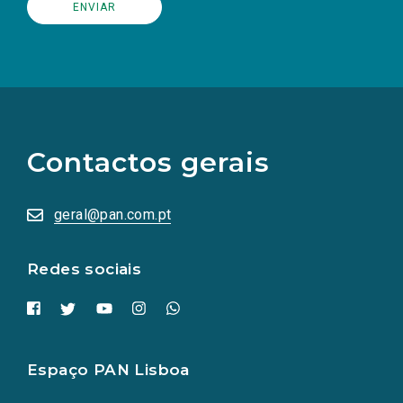
(Os
links
para
as
Contactos gerais
redes
sociais
abrem
numa
geral@pan.com.pt
nova
aba.)
Redes sociais
Espaço PAN Lisboa