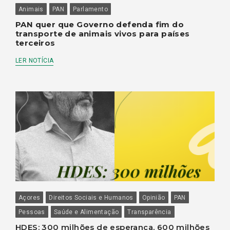
Animais
PAN
Parlamento
PAN quer que Governo defenda fim do
transporte de animais vivos para países
terceiros
LER NOTÍCIA
Açores
Direitos Sociais e Humanos
Opinião
PAN
Pessoas
Saúde e Alimentação
Transparência
HDES: 300 milhões de esperança, 600 milhões