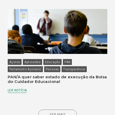
Açores
Aprovadas
Educação
PAN
Parlamento Açoriano
Pessoas
Transparência
PAN/A quer saber estado de execução da Bolsa
do Cuidador Educacional
LER NOTÍCIA
VER MAIS