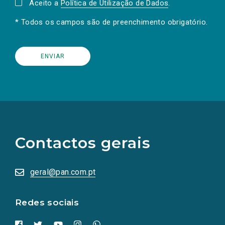
Aceito a
Política de Utilização de Dados
.
* Todos os campos são de preenchimento obrigatório.
(Os
links
para
as
Contactos gerais
redes
sociais
abrem
numa
geral@pan.com.pt
nova
aba.)
Redes sociais