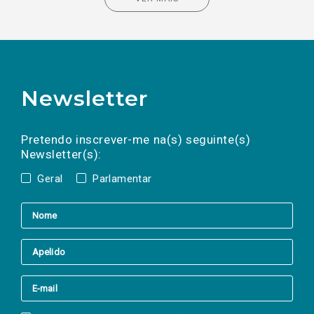
Newsletter
Preencha os campos abaixo para subscrever
Nome
Apelido
E-
mail
a(s) newsletter(s).
Pretendo inscrever-me na(s) seguinte(s)
Newsletter(s):
Geral
Parlamentar