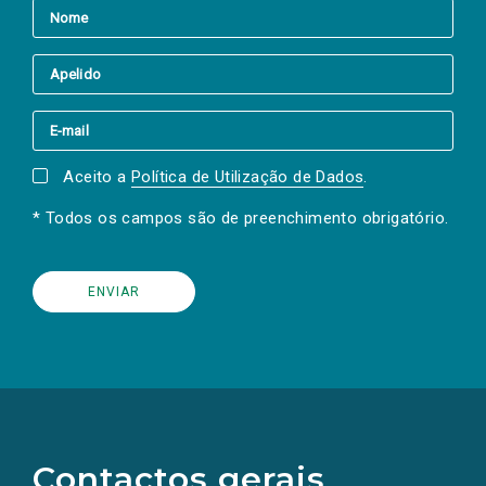
Aceito a
Política de Utilização de Dados
.
* Todos os campos são de preenchimento obrigatório.
(Os
links
para
as
Contactos gerais
redes