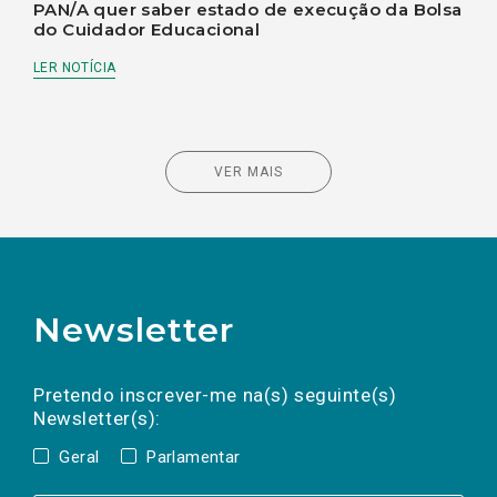
PAN/A quer saber estado de execução da Bolsa
do Cuidador Educacional
LER NOTÍCIA
VER MAIS
Newsletter
Preencha os campos abaixo para subscrever
Nome
Apelido
E-
mail
a(s) newsletter(s).
Pretendo inscrever-me na(s) seguinte(s)
Newsletter(s):
Geral
Parlamentar