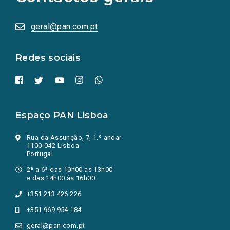
sociais
abrem
numa
geral@pan.com.pt
nova
aba.)
Redes sociais
Espaço PAN Lisboa
Rua da Assunção, 7, 1.º andar
1100-042 Lisboa
Portugal
2ª a 6ª das 10h00 às 13h00
e das 14h00 às 16h00
+351 213 426 226
+351 969 954 184
geral@pan.com.pt