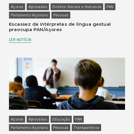
Açores
Aprovadas
Direitos Sociais e Humanos
PAN
Parlamento Açoriano
Pessoas
Escassez de intérpretes de língua gestual
preocupa PAN/Açores
LER NOTÍCIA
Açores
Aprovadas
Educação
PAN
Parlamento Açoriano
Pessoas
Transparência