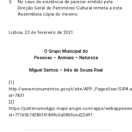
No caso de existência de parecer emitido pela
Direção Geral de Património Cultural remeta a esta
Assembleia cópia do mesmo.
Lisboa, 22 de fevereiro de 2021.
O Grupo Municipal do
Pessoas – Animais – Natureza
Miguel Santos – Inês de Sousa Real
[1]
http://www.monumentos.gov.pt/site/APP_PagesUser/SIPA.
id=7831
[2]
https://patrimoniodgpc.maps.arcgis.com/apps/webappviewe
id=7f7d5674280f41849c0a0869ced22d91