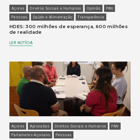
Açores
Direitos Sociais e Humanos
Opinião
PAN
Pessoas
Saúde e Alimentação
Transparência
HDES: 300 milhões de esperança, 600 milhões
de realidade
LER NOTÍCIA
Açores
Aprovadas
Direitos Sociais e Humanos
PAN
Parlamento Açoriano
Pessoas