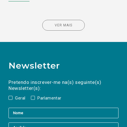
VER MAIS
Newsletter
Preencha os campos abaixo para subscrever
Nome
Apelido
E-
mail
a(s) newsletter(s).
Pretendo inscrever-me na(s) seguinte(s)
Newsletter(s):
Geral
Parlamentar