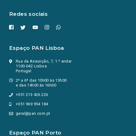
aba.)
Redes sociais
Espaço PAN Lisboa
Rua da Assunção, 7, 1.º andar
1100-042 Lisboa
Portugal
2ª a 6ª das 10h00 às 13h00
e das 14h00 às 16h00
+351 213 426 226
+351 969 954 184
geral@pan.com.pt
Espaço PAN Porto