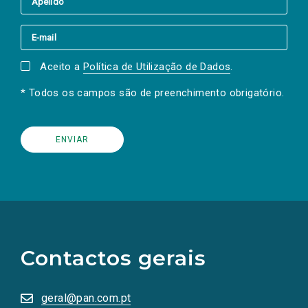
Aceito a
Política de Utilização de Dados
.
* Todos os campos são de preenchimento obrigatório.
(Os
links
para
as
Contactos gerais
redes
sociais
abrem
numa
geral@pan.com.pt
nova