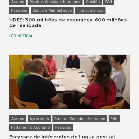
Açores
Direitos Sociais e Humanos
Opinião
PAN
Pessoas
Saúde e Alimentação
Transparência
HDES: 300 milhões de esperança, 600 milhões
de realidade
LER NOTÍCIA
Açores
Aprovadas
Direitos Sociais e Humanos
PAN
Parlamento Açoriano
Pessoas
Escassez de intérpretes de língua gestual