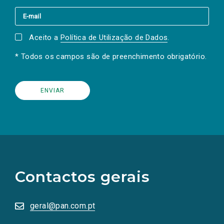
Aceito a
Política de Utilização de Dados
.
* Todos os campos são de preenchimento obrigatório.
(Os
links
para
as
Contactos gerais
redes
sociais
abrem
numa
geral@pan.com.pt
nova
aba.)