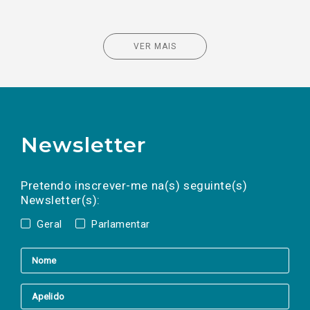
VER MAIS
Newsletter
Preencha os campos abaixo para subscrever
Nome
Apelido
E-
mail
a(s) newsletter(s).
Pretendo inscrever-me na(s) seguinte(s)
Newsletter(s):
Geral
Parlamentar