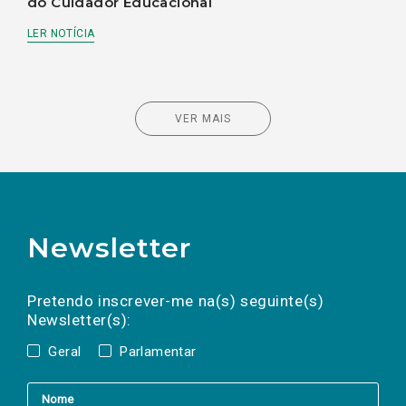
do Cuidador Educacional
LER NOTÍCIA
VER MAIS
Newsletter
Preencha os campos abaixo para subscrever
Nome
Apelido
E-
mail
a(s) newsletter(s).
Pretendo inscrever-me na(s) seguinte(s)
Newsletter(s):
Geral
Parlamentar