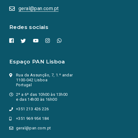
abrem
numa
geral@pan.com.pt
nova
aba.)
Redes sociais
Espaço PAN Lisboa
Rua da Assunção, 7, 1.º andar
1100-042 Lisboa
Portugal
2ª a 6ª das 10h00 às 13h00
e das 14h00 às 16h00
+351 213 426 226
+351 969 954 184
geral@pan.com.pt