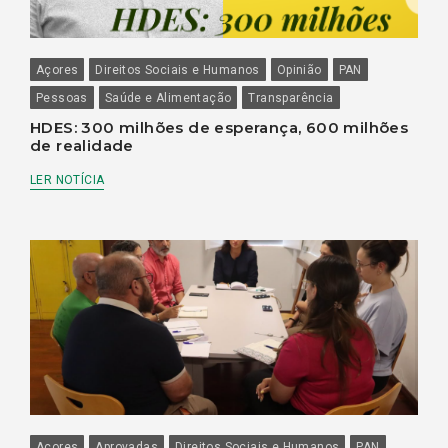
Açores
Direitos Sociais e Humanos
Opinião
PAN
Pessoas
Saúde e Alimentação
Transparência
HDES: 300 milhões de esperança, 600 milhões
de realidade
LER NOTÍCIA
Açores
Aprovadas
Direitos Sociais e Humanos
PAN