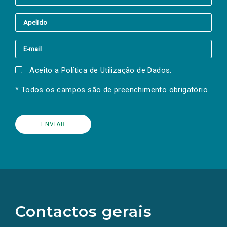
Aceito a
Política de Utilização de Dados
.
* Todos os campos são de preenchimento obrigatório.
(Os
links
para
as
Contactos gerais
redes
sociais