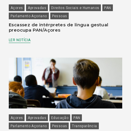
Açores
Aprovadas
Direitos Sociais e Humanos
PAN
Parlamento Açoriano
Pessoas
Escassez de intérpretes de língua gestual
preocupa PAN/Açores
LER NOTÍCIA
Açores
Aprovadas
Educação
PAN
Parlamento Açoriano
Pessoas
Transparência