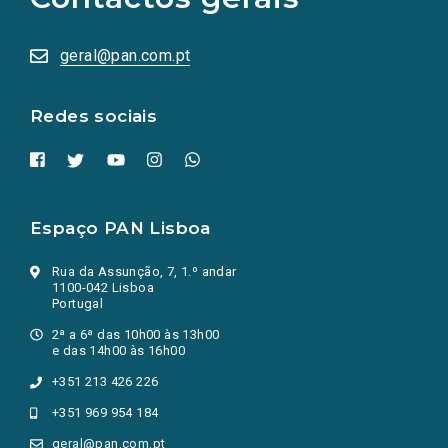
sociais
abrem
numa
geral@pan.com.pt
nova
aba.)
Redes sociais
Espaço PAN Lisboa
Rua da Assunção, 7, 1.º andar
1100-042 Lisboa
Portugal
2ª a 6ª das 10h00 às 13h00
e das 14h00 às 16h00
+351 213 426 226
+351 969 954 184
geral@pan.com.pt