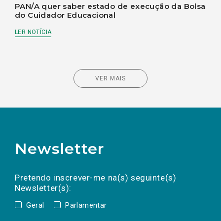
PAN/A quer saber estado de execução da Bolsa
do Cuidador Educacional
LER NOTÍCIA
VER MAIS
Newsletter
Preencha os campos abaixo para subscrever
Nome
Apelido
E-
mail
a(s) newsletter(s).
Pretendo inscrever-me na(s) seguinte(s)
Newsletter(s):
Geral
Parlamentar