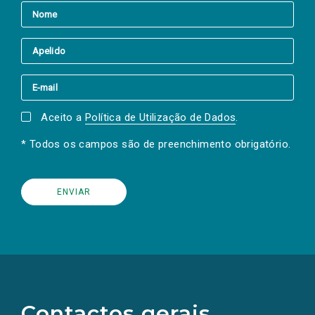
Aceito a
Política de Utilização de Dados
.
* Todos os campos são de preenchimento obrigatório.
(Os
links
para
as
Contactos gerais
redes