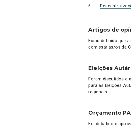
Descentralizaç
Artigos de op
Ficou definido que a
comissárias/os da C
Eleições Autá
Foram discutidos e a
para as Eleições Au
regionais.
Orçamento PA
Foi debatido e apro