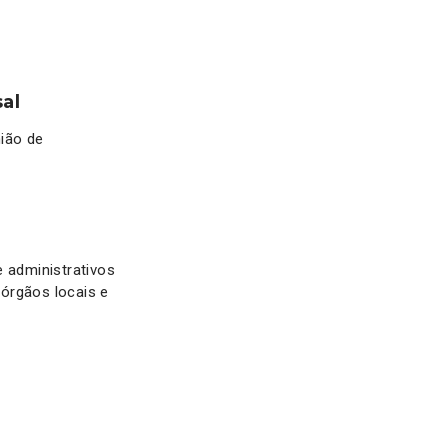
al
nião de
e administrativos
órgãos locais e