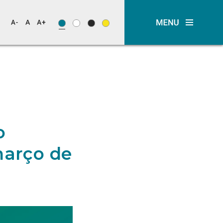
o
março de