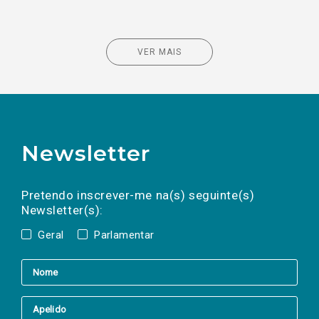
VER MAIS
Newsletter
Preencha os campos abaixo para subscrever
Nome
Apelido
E-
mail
a(s) newsletter(s).
Pretendo inscrever-me na(s) seguinte(s)
Newsletter(s):
Geral
Parlamentar