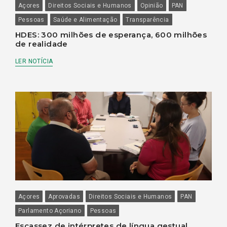
Açores
Direitos Sociais e Humanos
Opinião
PAN
Pessoas
Saúde e Alimentação
Transparência
HDES: 300 milhões de esperança, 600 milhões
de realidade
LER NOTÍCIA
Açores
Aprovadas
Direitos Sociais e Humanos
PAN
Parlamento Açoriano
Pessoas
Escassez de intérpretes de língua gestual