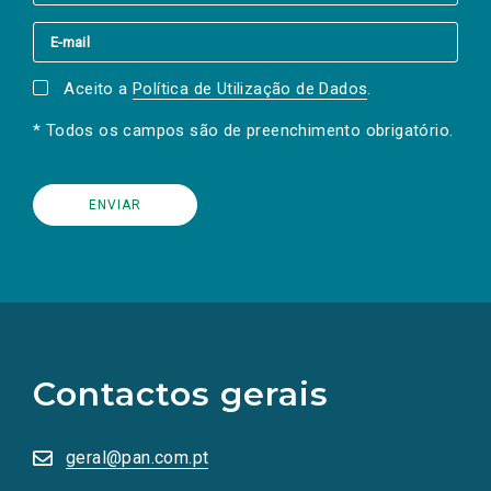
Aceito a
Política de Utilização de Dados
.
* Todos os campos são de preenchimento obrigatório.
(Os
links
para
as
Contactos gerais
redes
sociais
abrem
numa
geral@pan.com.pt
nova
aba.)