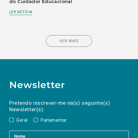
do Cuidador Educacional
LER NOTÍCIA
VER MAIS
Newsletter
Preencha os campos abaixo para subscrever
Nome
Apelido
E-
mail
a(s) newsletter(s).
Pretendo inscrever-me na(s) seguinte(s)
Newsletter(s):
Geral
Parlamentar