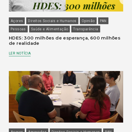
Açores
Direitos Sociais e Humanos
Opinião
PAN
Pessoas
Saúde e Alimentação
Transparência
HDES: 300 milhões de esperança, 600 milhões
de realidade
LER NOTÍCIA
Açores
Aprovadas
Direitos Sociais e Humanos
PAN