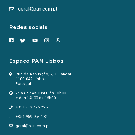
abrem
numa
geral@pan.com.pt
nova
aba.)
Redes sociais
Espaço PAN Lisboa
Rua da Assunção, 7, 1.º andar
1100-042 Lisboa
Portugal
2ª a 6ª das 10h00 às 13h00
e das 14h00 às 16h00
+351 213 426 226
+351 969 954 184
geral@pan.com.pt