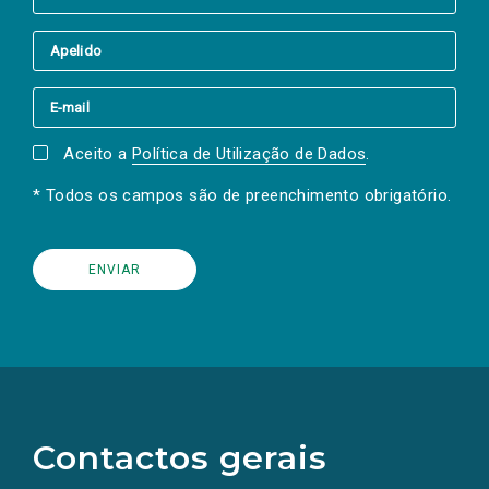
Aceito a
Política de Utilização de Dados
.
* Todos os campos são de preenchimento obrigatório.
(Os
links
para
as
Contactos gerais
redes
sociais