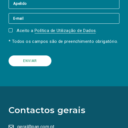
Aceito a
Política de Utilização de Dados
.
* Todos os campos são de preenchimento obrigatório.
(Os
links
para
as
Contactos gerais
redes
sociais
abrem
numa
geral@pan.com.pt