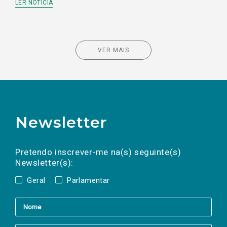
LER NOTÍCIA
VER MAIS
Newsletter
Preencha os campos abaixo para subscrever
Nome
Apelido
E-
mail
a(s) newsletter(s).
Pretendo inscrever-me na(s) seguinte(s)
Newsletter(s):
Geral
Parlamentar