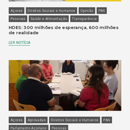
Açores
Direitos Sociais e Humanos
Opinião
PAN
Pessoas
Saúde e Alimentação
Transparência
HDES: 300 milhões de esperança, 600 milhões
de realidade
LER NOTÍCIA
Açores
Aprovadas
Direitos Sociais e Humanos
PAN
Parlamento Açoriano
Pessoas