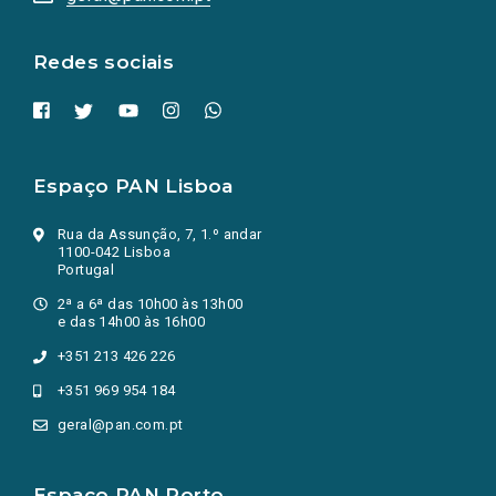
nova
aba.)
Redes sociais
Espaço PAN Lisboa
Rua da Assunção, 7, 1.º andar
1100-042 Lisboa
Portugal
2ª a 6ª das 10h00 às 13h00
e das 14h00 às 16h00
+351 213 426 226
+351 969 954 184
geral@pan.com.pt
Espaço PAN Porto