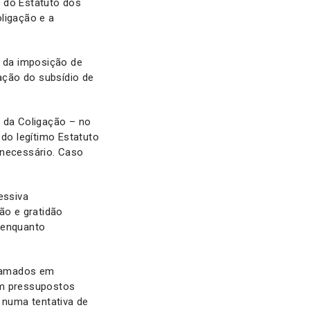
 do Estatuto dos
ligação e a
s da imposição de
tação do subsídio de
l da Coligação – no
do legítimo Estatuto
 necessário. Caso
essiva
ão e gratidão
 enquanto
flamados em
em pressupostos
 numa tentativa de