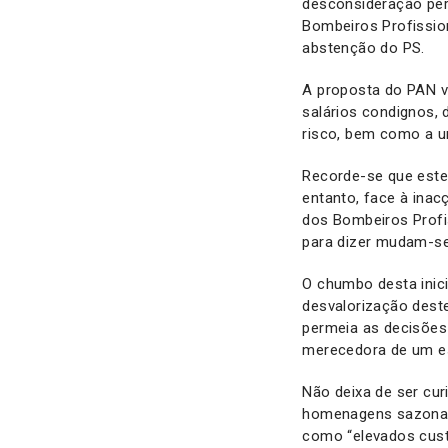
desconsideração per
Bombeiros Profission
abstenção do PS.
A proposta do PAN vi
salários condignos, 
risco, bem como a u
Recorde-se que este 
entanto, face à ina
dos Bombeiros Profi
para dizer mudam-s
O chumbo desta inici
desvalorização deste
permeia as decisões
merecedora de um es
Não deixa de ser cu
homenagens sazonais
como “elevados custo