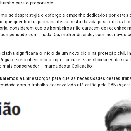
chumbo para o proponente.
como se desprestigia o esforço e empenho dedicados por estes p
o que quer borlas permanentes à custa da vida pessoal dos bom
edoria, considerem que os bombeiros não carecem de reconhecime
recompensado com… nada. Ou, melhor dizendo, com incentivos a
ciativa significaria o início de um novo ciclo na proteção civil,
Região e reconhecendo a importância e especificidades da sua f
o mais conservador – marca desta Coligação.
nuaremos a unir esforços para que as necessidades destes trab
rmidade com o trabalho desenvolvido até então pelo PAN/Açor