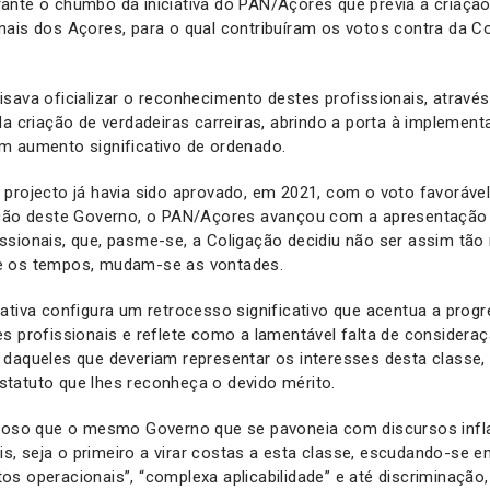
ante o chumbo da iniciativa do PAN/Açores que previa a criação
ais dos Açores, para o qual contribuíram os votos contra da Co
sava oficializar o reconhecimento destes profissionais, atravé
da criação de verdadeiras carreiras, abrindo a porta à implemen
m aumento significativo de ordenado.
projecto já havia sido aprovado, em 2021, com o voto favoráve
cção deste Governo, o PAN/Açores avançou com a apresentação 
ssionais, que, pasme-se, a Coligação decidiu não ser assim tão
e os tempos, mudam-se as vontades.
ativa configura um retrocesso significativo que acentua a progr
s profissionais e reflete como a lamentável falta de consideraç
 daqueles que deveriam representar os interesses desta classe,
tatuto que lhes reconheça o devido mérito.
rioso que o mesmo Governo que se pavoneia com discursos in
, seja o primeiro a virar costas a esta classe, escudando-se 
s operacionais”, “complexa aplicabilidade” e até discriminação,