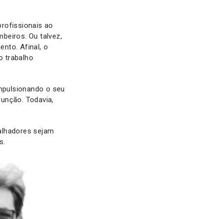
rofissionais ao
beiros. Ou talvez,
nto. Afinal, o
o trabalho
 impulsionando o seu
unção. Todavia,
alhadores sejam
es.