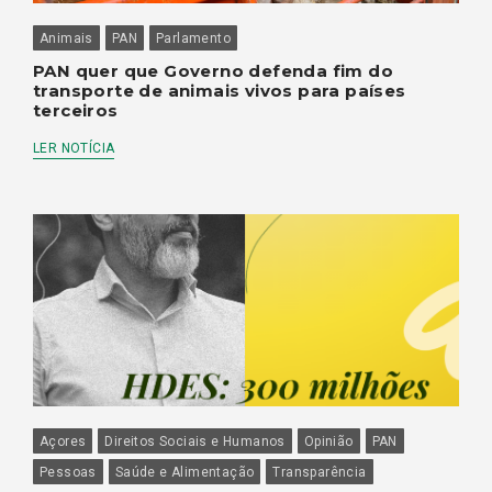
Animais
PAN
Parlamento
PAN quer que Governo defenda fim do
transporte de animais vivos para países
terceiros
LER NOTÍCIA
Açores
Direitos Sociais e Humanos
Opinião
PAN
Pessoas
Saúde e Alimentação
Transparência