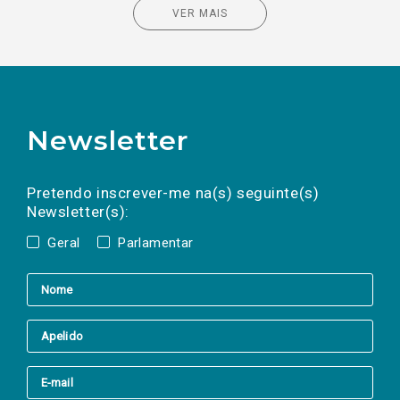
VER MAIS
Newsletter
Preencha os campos abaixo para subscrever
Nome
Apelido
E-
mail
a(s) newsletter(s).
Pretendo inscrever-me na(s) seguinte(s)
Newsletter(s):
Geral
Parlamentar