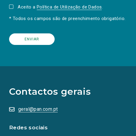
Aceito a
Política de Utilização de Dados
.
* Todos os campos são de preenchimento obrigatório.
(Os
links
para
as
Contactos gerais
redes
sociais
abrem
numa
geral@pan.com.pt
nova
aba.)
Redes sociais