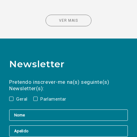
VER MAIS
Newsletter
Preencha os campos abaixo para subscrever
Nome
Apelido
E-
mail
a(s) newsletter(s).
Pretendo inscrever-me na(s) seguinte(s)
Newsletter(s):
Geral
Parlamentar