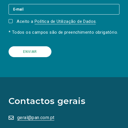
Aceito a
Política de Utilização de Dados
.
* Todos os campos são de preenchimento obrigatório.
(Os
links
para
as
Contactos gerais
redes
sociais
abrem
numa
geral@pan.com.pt
nova
aba.)