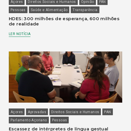
Açores
Direitos Sociais e Humanos
Opinião
PAN
Pessoas
Saúde e Alimentação
Transparência
HDES: 300 milhões de esperança, 600 milhões
de realidade
LER NOTÍCIA
Açores
Aprovadas
Direitos Sociais e Humanos
PAN
Parlamento Açoriano
Pessoas
Escassez de intérpretes de língua gestual