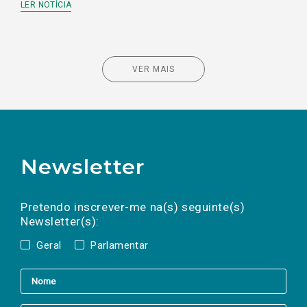
LER NOTÍCIA
VER MAIS
Newsletter
Preencha os campos abaixo para subscrever
Nome
Apelido
E-
mail
a(s) newsletter(s).
Pretendo inscrever-me na(s) seguinte(s)
Newsletter(s):
Geral
Parlamentar