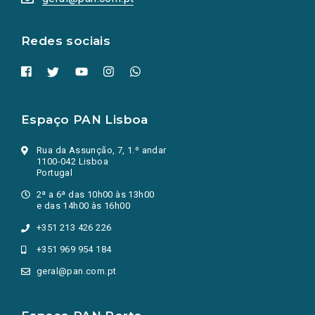
nova
aba.)
Redes sociais
Espaço PAN Lisboa
Rua da Assunção, 7, 1.º andar
1100-042 Lisboa
Portugal
2ª a 6ª das 10h00 às 13h00
e das 14h00 às 16h00
+351 213 426 226
+351 969 954 184
geral@pan.com.pt