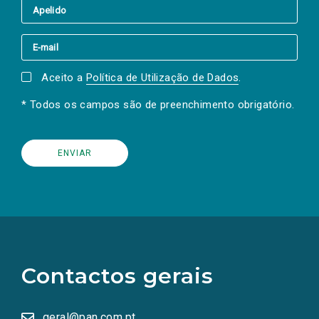
Aceito a
Política de Utilização de Dados
.
* Todos os campos são de preenchimento obrigatório.
(Os
links
para
as
Contactos gerais
redes
sociais
abrem
numa
geral@pan.com.pt