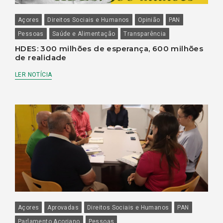
Açores
Direitos Sociais e Humanos
Opinião
PAN
Pessoas
Saúde e Alimentação
Transparência
HDES: 300 milhões de esperança, 600 milhões
de realidade
LER NOTÍCIA
Açores
Aprovadas
Direitos Sociais e Humanos
PAN
Parlamento Açoriano
Pessoas