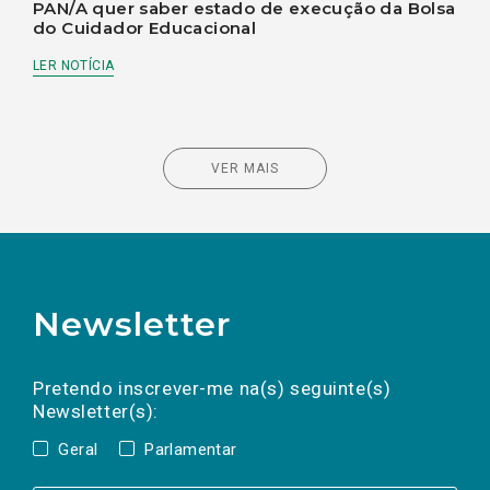
PAN/A quer saber estado de execução da Bolsa
do Cuidador Educacional
LER NOTÍCIA
VER MAIS
Newsletter
Preencha os campos abaixo para subscrever
Nome
Apelido
E-
mail
a(s) newsletter(s).
Pretendo inscrever-me na(s) seguinte(s)
Newsletter(s):
Geral
Parlamentar