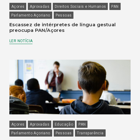
Açores
Aprovadas
Direitos Sociais e Humanos
PAN
Parlamento Açoriano
Pessoas
Escassez de intérpretes de língua gestual
preocupa PAN/Açores
LER NOTÍCIA
Açores
Aprovadas
Educação
PAN
Parlamento Açoriano
Pessoas
Transparência