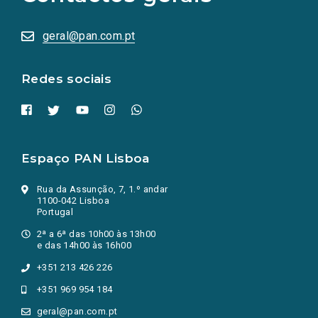
sociais
abrem
numa
geral@pan.com.pt
nova
aba.)
Redes sociais
Espaço PAN Lisboa
Rua da Assunção, 7, 1.º andar
1100-042 Lisboa
Portugal
2ª a 6ª das 10h00 às 13h00
e das 14h00 às 16h00
+351 213 426 226
+351 969 954 184
geral@pan.com.pt