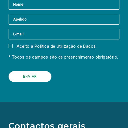
Aceito a
Política de Utilização de Dados
.
* Todos os campos são de preenchimento obrigatório.
(Os
links
para
as
Contactos gerais
redes