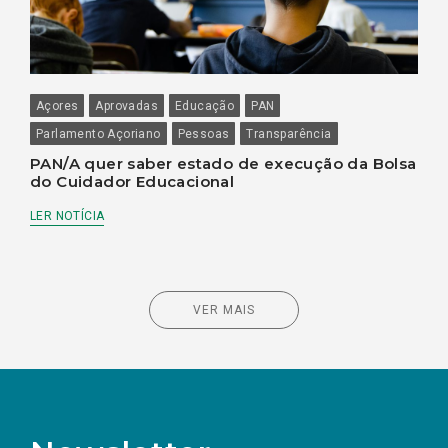
Açores
Aprovadas
Educação
PAN
Parlamento Açoriano
Pessoas
Transparência
PAN/A quer saber estado de execução da Bolsa
do Cuidador Educacional
LER NOTÍCIA
VER MAIS