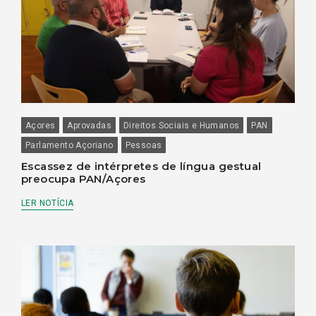
Açores
Aprovadas
Direitos Sociais e Humanos
PAN
Parlamento Açoriano
Pessoas
Escassez de intérpretes de língua gestual
preocupa PAN/Açores
LER NOTÍCIA