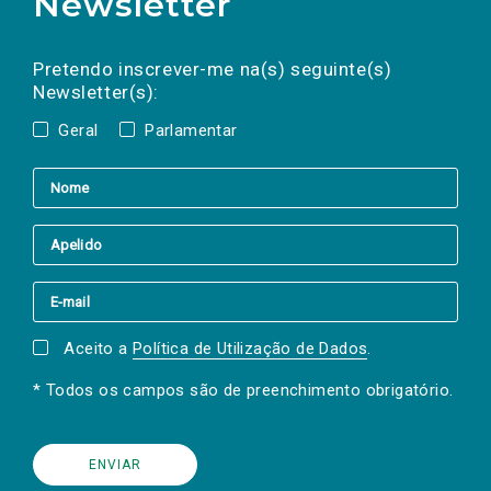
Newsletter
Preencha os campos abaixo para subscrever
Nome
Apelido
E-
mail
a(s) newsletter(s).
Pretendo inscrever-me na(s) seguinte(s)
Newsletter(s):
Geral
Parlamentar
Aceito a
Política de Utilização de Dados
.
* Todos os campos são de preenchimento obrigatório.