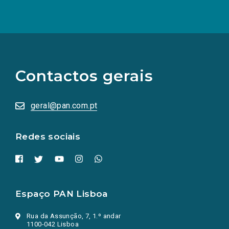
(Os
links
para
as
Contactos gerais
redes
sociais
abrem
numa
geral@pan.com.pt
nova
aba.)
Redes sociais
Espaço PAN Lisboa
Rua da Assunção, 7, 1.º andar
1100-042 Lisboa