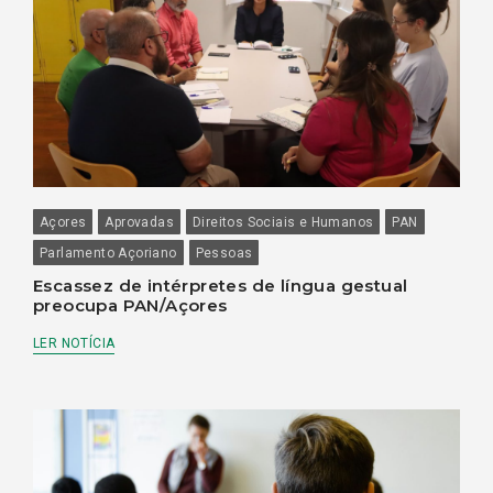
Açores
Aprovadas
Direitos Sociais e Humanos
PAN
Parlamento Açoriano
Pessoas
Escassez de intérpretes de língua gestual
preocupa PAN/Açores
LER NOTÍCIA