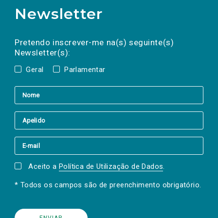
Newsletter
Preencha os campos abaixo para subscrever
Nome
Apelido
E-
mail
a(s) newsletter(s).
Pretendo inscrever-me na(s) seguinte(s)
Newsletter(s):
Geral
Parlamentar
Aceito a
Política de Utilização de Dados
.
* Todos os campos são de preenchimento obrigatório.