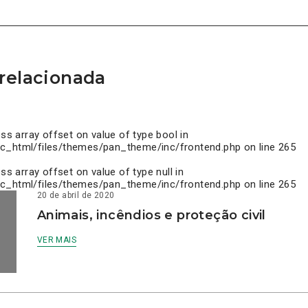
relacionada
ess array offset on value of type bool in
c_html/files/themes/pan_theme/inc/frontend.php
on line
265
ess array offset on value of type null in
c_html/files/themes/pan_theme/inc/frontend.php
on line
265
20 de abril de 2020
Animais, incêndios e proteção civil
VER MAIS