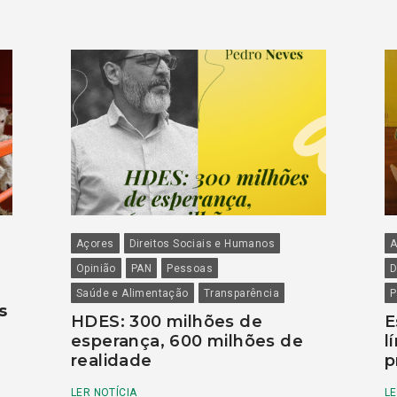
Açores
Direitos Sociais e Humanos
A
Opinião
PAN
Pessoas
D
Saúde e Alimentação
Transparência
P
s
HDES: 300 milhões de
E
esperança, 600 milhões de
l
realidade
p
LER NOTÍCIA
LE