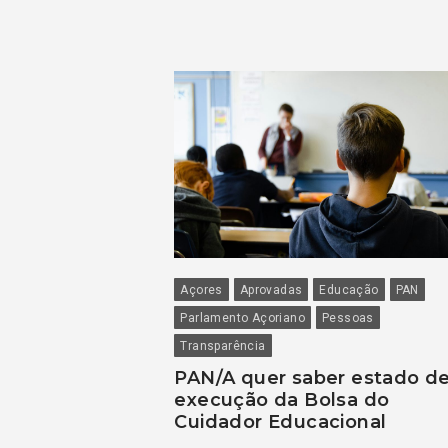
Açores
Aprovadas
Educação
PAN
Parlamento Açoriano
Pessoas
Transparência
PAN/A quer saber estado d
execução da Bolsa do
Cuidador Educacional