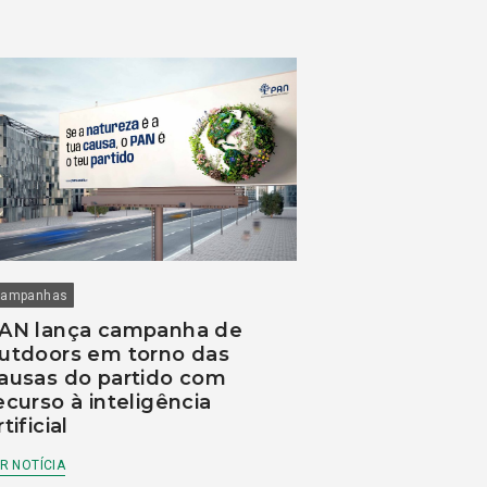
ampanhas
AN lança campanha de
utdoors em torno das
ausas do partido com
ecurso à inteligência
rtificial
R NOTÍCIA