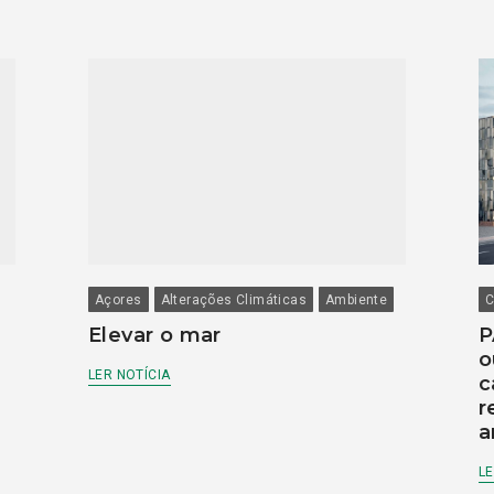
Açores
Alterações Climáticas
Ambiente
C
Elevar o mar
P
o
LER NOTÍCIA
c
r
a
LE