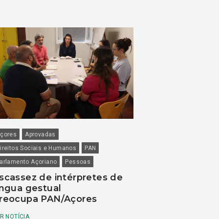
çores
Aprovadas
ireitos Sociais e Humanos
PAN
arlamento Açoriano
Pessoas
scassez de intérpretes de
íngua gestual
reocupa PAN/Açores
R NOTÍCIA