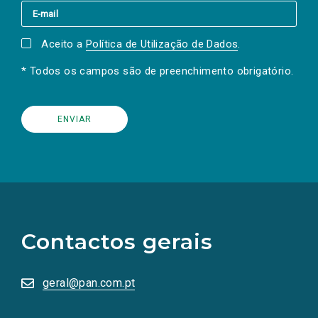
Aceito a
Política de Utilização de Dados
.
* Todos os campos são de preenchimento obrigatório.
(Os
links
para
as
Contactos gerais
redes
sociais
abrem
numa
geral@pan.com.pt
nova
aba.)