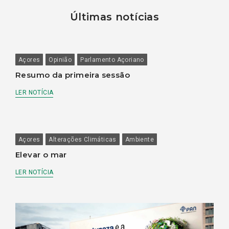
Últimas notícias
Açores
Opinião
Parlamento Açoriano
Resumo da primeira sessão
LER NOTÍCIA
Açores
Alterações Climáticas
Ambiente
Elevar o mar
LER NOTÍCIA