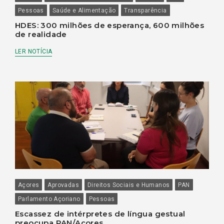
Pessoas
Saúde e Alimentação
Transparência
HDES: 300 milhões de esperança, 600 milhões
de realidade
LER NOTÍCIA
Açores
Aprovadas
Direitos Sociais e Humanos
PAN
Parlamento Açoriano
Pessoas
Escassez de intérpretes de língua gestual
preocupa PAN/Açores