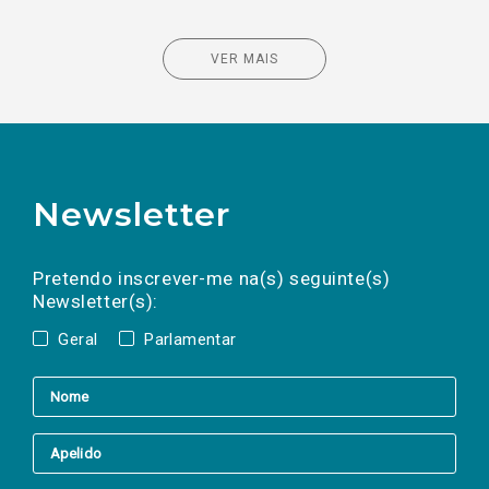
VER MAIS
Newsletter
Preencha os campos abaixo para subscrever
Nome
Apelido
E-
mail
a(s) newsletter(s).
Pretendo inscrever-me na(s) seguinte(s)
Newsletter(s):
Geral
Parlamentar