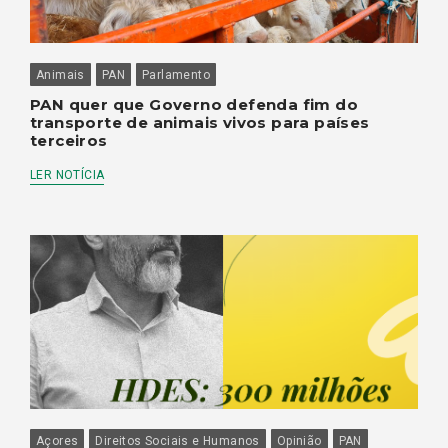
Animais
PAN
Parlamento
PAN quer que Governo defenda fim do
transporte de animais vivos para países
terceiros
LER NOTÍCIA
Açores
Direitos Sociais e Humanos
Opinião
PAN