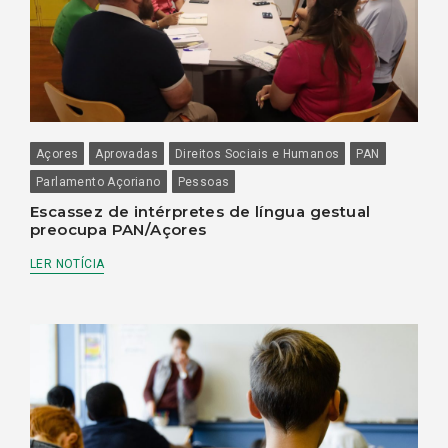
Açores
Aprovadas
Direitos Sociais e Humanos
PAN
Parlamento Açoriano
Pessoas
Escassez de intérpretes de língua gestual
preocupa PAN/Açores
LER NOTÍCIA