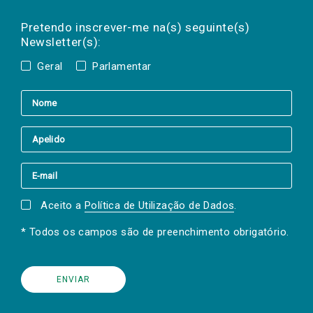
Preencha os campos abaixo para subscrever
Nome
Apelido
E-
mail
a(s) newsletter(s).
Pretendo inscrever-me na(s) seguinte(s)
Newsletter(s):
Geral
Parlamentar
Aceito a
Política de Utilização de Dados
.
* Todos os campos são de preenchimento obrigatório.