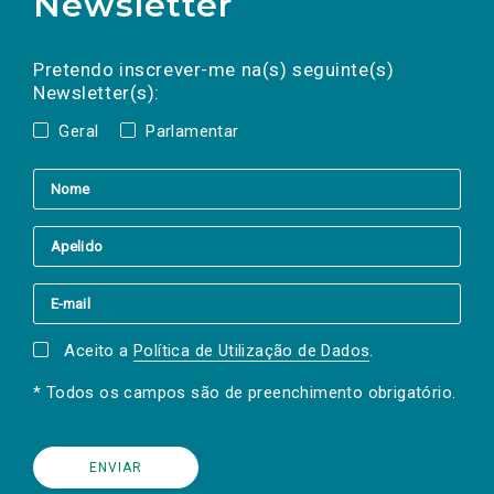
Newsletter
Preencha os campos abaixo para subscrever
Nome
Apelido
E-
mail
a(s) newsletter(s).
Pretendo inscrever-me na(s) seguinte(s)
Newsletter(s):
Geral
Parlamentar
Aceito a
Política de Utilização de Dados
.
* Todos os campos são de preenchimento obrigatório.