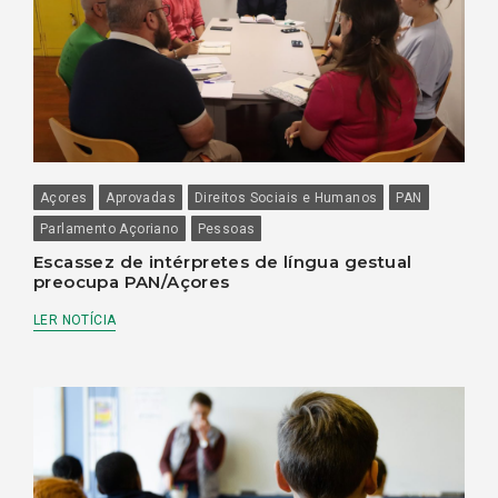
Açores
Aprovadas
Direitos Sociais e Humanos
PAN
Parlamento Açoriano
Pessoas
Escassez de intérpretes de língua gestual
preocupa PAN/Açores
LER NOTÍCIA