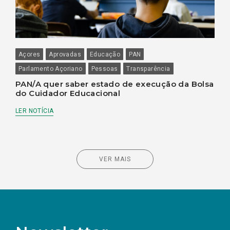
Açores
Aprovadas
Educação
PAN
Parlamento Açoriano
Pessoas
Transparência
PAN/A quer saber estado de execução da Bolsa
do Cuidador Educacional
LER NOTÍCIA
VER MAIS