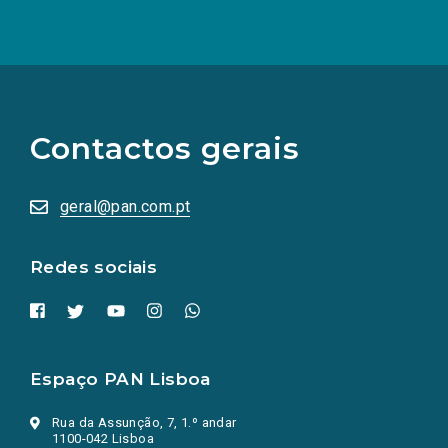
(Os
links
para
as
Contactos gerais
redes
sociais
abrem
numa
geral@pan.com.pt
nova
aba.)
Redes sociais
Espaço PAN Lisboa
Rua da Assunção, 7, 1.º andar
1100-042 Lisboa