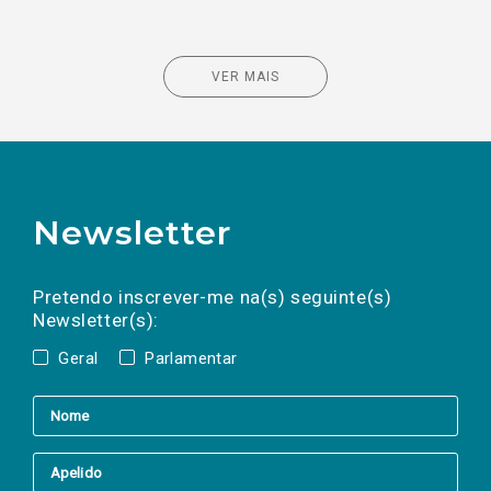
VER MAIS
Newsletter
Preencha os campos abaixo para subscrever
Nome
Apelido
E-
mail
a(s) newsletter(s).
Pretendo inscrever-me na(s) seguinte(s)
Newsletter(s):
Geral
Parlamentar