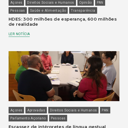
Açores
Direitos Sociais e Humanos
Opinião
PAN
Pessoas
Saúde e Alimentação
Transparência
HDES: 300 milhões de esperança, 600 milhões
de realidade
LER NOTÍCIA
Açores
Aprovadas
Direitos Sociais e Humanos
PAN
Parlamento Açoriano
Pessoas
Escassez de intérpretes de língua gestual