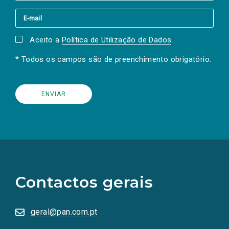
Aceito a
Política de Utilização de Dados
.
* Todos os campos são de preenchimento obrigatório.
(Os
links
para
as
Contactos gerais
redes
sociais
abrem
numa
geral@pan.com.pt
nova
aba.)