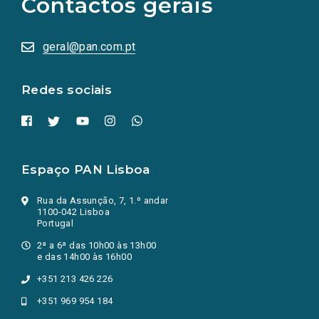
Contactos gerais
redes
sociais
abrem
numa
geral@pan.com.pt
nova
aba.)
Redes sociais
Espaço PAN Lisboa
Rua da Assunção, 7, 1.º andar
1100-042 Lisboa
Portugal
2ª a 6ª das 10h00 às 13h00
e das 14h00 às 16h00
+351 213 426 226
+351 969 954 184