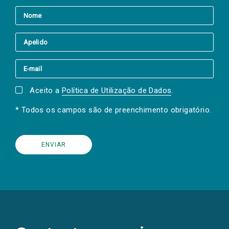
Aceito a
Política de Utilização de Dados
.
* Todos os campos são de preenchimento obrigatório.
(Os
links
para
as