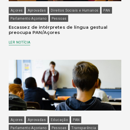
Açores
Aprovadas
Direitos Sociais e Humanos
PAN
Parlamento Açoriano
Pessoas
Escassez de intérpretes de língua gestual
preocupa PAN/Açores
LER NOTÍCIA
Açores
Aprovadas
Educação
PAN
Parlamento Açoriano
Pessoas
Transparência