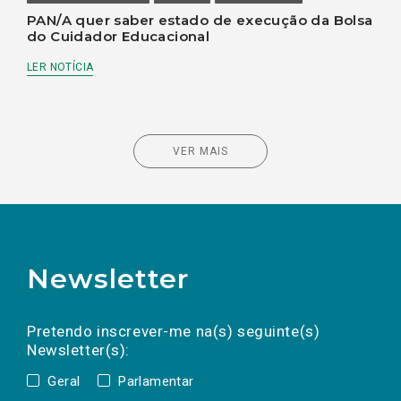
PAN/A quer saber estado de execução da Bolsa
do Cuidador Educacional
LER NOTÍCIA
VER MAIS
Newsletter
Preencha os campos abaixo para subscrever
Nome
Apelido
E-
mail
a(s) newsletter(s).
Pretendo inscrever-me na(s) seguinte(s)
Newsletter(s):
Geral
Parlamentar