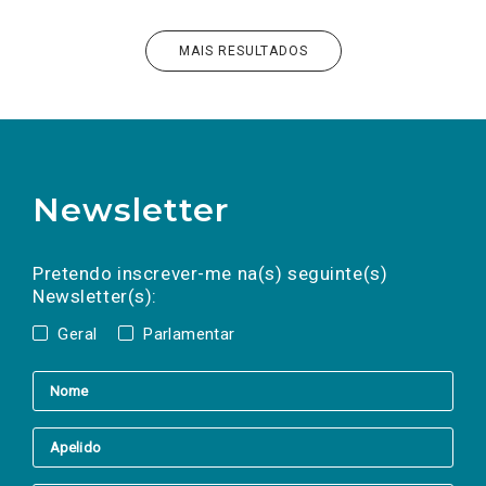
MAIS RESULTADOS
Newsletter
Preencha os campos abaixo para subscrever
Nome
Apelido
E-
mail
a(s) newsletter(s).
Pretendo inscrever-me na(s) seguinte(s)
Newsletter(s):
Geral
Parlamentar