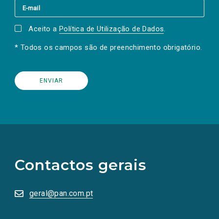
Aceito a
Política de Utilização de Dados
.
* Todos os campos são de preenchimento obrigatório.
(Os
links
para
as
Contactos gerais
redes
sociais
abrem
numa
geral@pan.com.pt
nova
aba.)