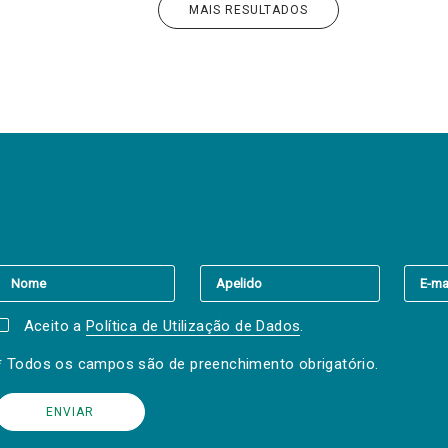
MAIS RESULTADOS
er a(s) newsletter(s).
Aceito a
Política de Utilização de Dados
.
* Todos os campos são de preenchimento obrigatório.