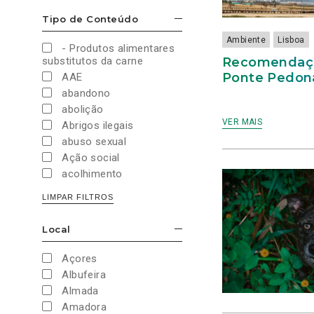
Cultura e Desporto
Tipo de Conteúdo
ESCONDER/MOSTRAR OPÇÕES
Direitos Sociais e
Humanos
Ambiente
Lisboa
- Produtos alimentares
Economia e Finanças
Recomendação
substitutos da carne
Educação
Ponte Pedona
AAE
Eleições
abandono
European Green Party
abolição
Europeias
VER MAIS
Abrigos ilegais
Europeias 2019
abuso sexual
Europeias 2024
Ação social
Impostos
acolhimento
Imprensa
Administração Interna
LIMPAR FILTROS
Justiça
Administração Pública
Juventude PAN
aeroporto
Local
Legislativas
ESCONDER/MOSTRAR OPÇÕES
aeroportos
Legislativas 2019
Agenda 2030
Açores
Legislativas 2022
Agricultura
Albufeira
Legislativas 2024
Agricultura biológica
Almada
Legislativas 2025
água
Amadora