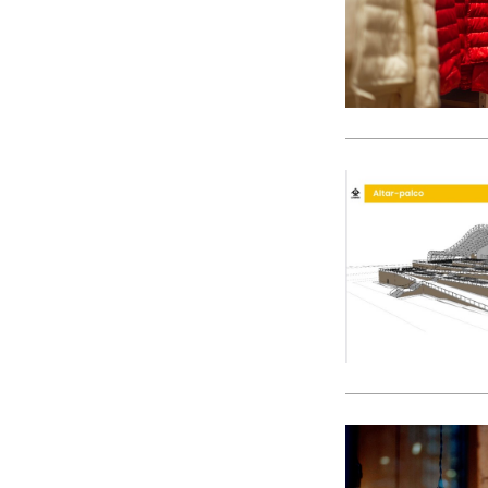
CACI
cães
Calamidade
Campanha
Campanhas
Campo Pequeno
Candidatura
Caniço
captura acidental
Carcavelos
carga turística
Cargos Políticos
carreira
carreiras contributivas
carros elétricos
cartazes
Casa Pia
casas abrigo
Cascais
Causa Animal