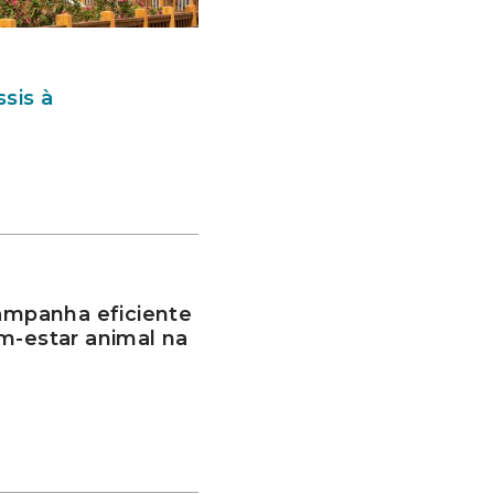
sis à
mpanha eficiente
m-estar animal na