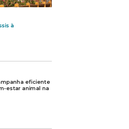
sis à
mpanha eficiente
m-estar animal na