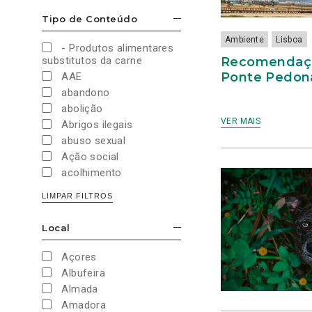
Cultura e Desporto
Tipo de Conteúdo
ESCONDER/MOSTRAR OPÇÕES
Direitos Sociais e
Humanos
Ambiente
Lisboa
- Produtos alimentares
Economia e Finanças
Recomendação
substitutos da carne
Educação
Ponte Pedona
AAE
Eleições
abandono
European Green Party
abolição
Europeias
VER MAIS
Abrigos ilegais
Europeias 2019
abuso sexual
Europeias 2024
Ação social
Impostos
acolhimento
Imprensa
Administração Interna
LIMPAR FILTROS
Justiça
Administração Pública
Juventude PAN
aeroporto
Local
Legislativas
ESCONDER/MOSTRAR OPÇÕES
aeroportos
Legislativas 2019
Agenda 2030
Açores
Legislativas 2022
Agricultura
Albufeira
Legislativas 2024
Agricultura biológica
Almada
Legislativas 2025
água
Amadora