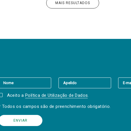
MAIS RESULTADOS
er a(s) newsletter(s).
Aceito a
Política de Utilização de Dados
.
* Todos os campos são de preenchimento obrigatório.