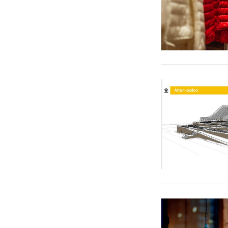
CACI
cães
Calamidade
Campanha
Campanhas
Campo Pequeno
Candidatura
Caniço
captura acidental
Carcavelos
carga turística
Cargos Políticos
carreira
carreiras contributivas
carros elétricos
cartazes
Casa Pia
casas abrigo
Cascais
Causa Animal