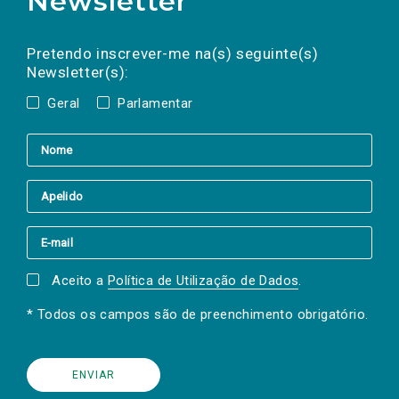
Newsletter
Preencha os campos abaixo para subscrever
Nome
Apelido
E-
mail
a(s) newsletter(s).
Pretendo inscrever-me na(s) seguinte(s)
Newsletter(s):
Geral
Parlamentar
Aceito a
Política de Utilização de Dados
.
* Todos os campos são de preenchimento obrigatório.