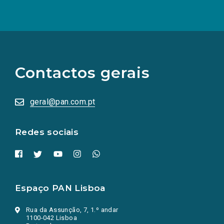
(Os
links
para
as
Contactos gerais
redes
sociais
abrem
numa
geral@pan.com.pt
nova
aba.)
Redes sociais
Espaço PAN Lisboa
Rua da Assunção, 7, 1.º andar
1100-042 Lisboa