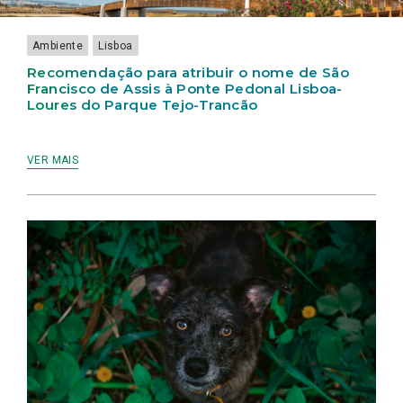
PEDONAL
ANIMAL
LISBOA
HÍDRICA
LISBOA-
NA
APROVADA
E
LOURES
CIDADE
MOBILIDADE
Ambiente
Lisboa
DO
DE
NA
PARQUE
LISBOA”
CIDADE
Recomendação para atribuir o nome de São
TEJO-
DE
Francisco de Assis à Ponte Pedonal Lisboa-
TRANCÃO
LISBOA
Loures do Parque Tejo-Trancão
APROVADA
NA
ASSEMBLEIA
MUNICIPAL
VER MAIS