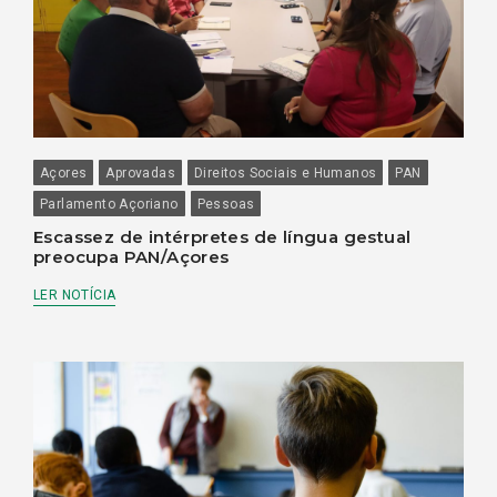
Açores
Aprovadas
Direitos Sociais e Humanos
PAN
Parlamento Açoriano
Pessoas
Escassez de intérpretes de língua gestual
preocupa PAN/Açores
LER NOTÍCIA