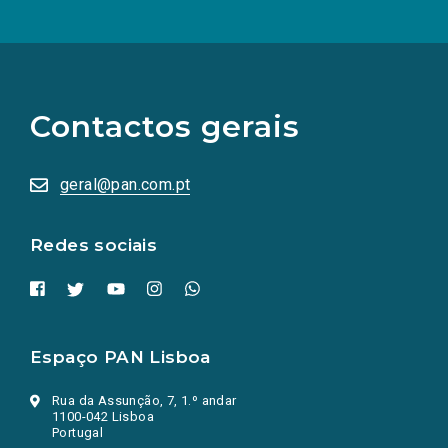
(Os
links
para
as
Contactos gerais
redes
sociais
abrem
numa
geral@pan.com.pt
nova
aba.)
Redes sociais
Espaço PAN Lisboa
Rua da Assunção, 7, 1.º andar
1100-042 Lisboa
Portugal