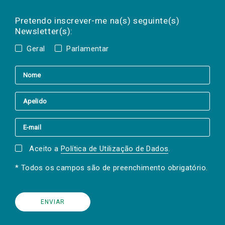
Preencha os campos abaixo para subscrever
Nome
Apelido
E-
mail
a(s) newsletter(s).
Pretendo inscrever-me na(s) seguinte(s)
Newsletter(s):
Geral
Parlamentar
Aceito a
Política de Utilização de Dados
.
* Todos os campos são de preenchimento obrigatório.