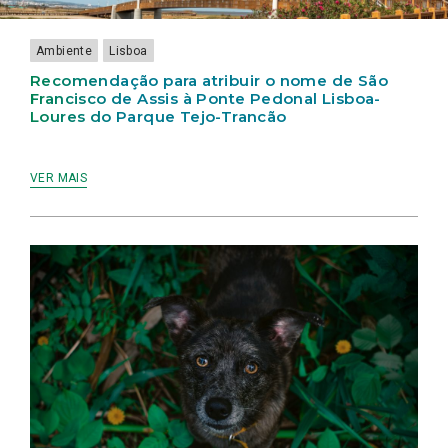
PEDONAL
ANIMAL
LISBOA
HÍDRICA
LISBOA-
NA
APROVADA
E
LOURES
CIDADE
MOBILIDADE
Ambiente
Lisboa
DO
DE
NA
PARQUE
LISBOA”
CIDADE
Recomendação para atribuir o nome de São
TEJO-
DE
Francisco de Assis à Ponte Pedonal Lisboa-
TRANCÃO
LISBOA
Loures do Parque Tejo-Trancão
APROVADA
NA
ASSEMBLEIA
MUNICIPAL
VER MAIS