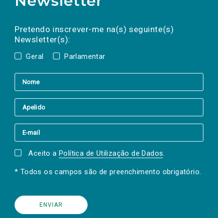
Newsletter
Preencha os campos abaixo para subscrever
Nome
Apelido
E-
mail
a(s) newsletter(s).
Pretendo inscrever-me na(s) seguinte(s)
Newsletter(s):
Geral
Parlamentar
Aceito a
Política de Utilização de Dados
.
* Todos os campos são de preenchimento obrigatório.