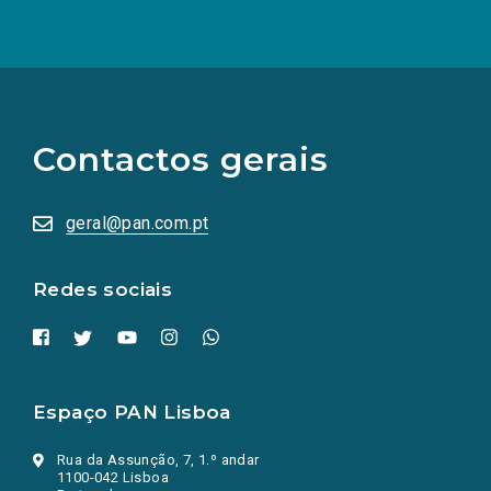
(Os
links
para
as
Contactos gerais
redes
sociais
abrem
numa
geral@pan.com.pt
nova
aba.)
Redes sociais
Espaço PAN Lisboa
Rua da Assunção, 7, 1.º andar
1100-042 Lisboa