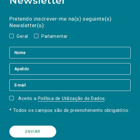
Newsletter
Preencha os campos abaixo para subscrever
Nome
Apelido
E-
mail
a(s) newsletter(s).
Pretendo inscrever-me na(s) seguinte(s)
Newsletter(s):
Geral
Parlamentar
Aceito a
Política de Utilização de Dados
.
* Todos os campos são de preenchimento obrigatório.