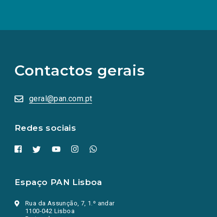
(Os
links
para
as
Contactos gerais
redes
sociais
abrem
numa
geral@pan.com.pt
nova
aba.)
Redes sociais
Espaço PAN Lisboa
Rua da Assunção, 7, 1.º andar
1100-042 Lisboa