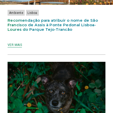
PEDONAL
ANIMAL
LISBOA
HÍDRICA
LISBOA-
NA
APROVADA
E
LOURES
CIDADE
MOBILIDADE
Ambiente
Lisboa
DO
DE
NA
PARQUE
LISBOA”
CIDADE
Recomendação para atribuir o nome de São
TEJO-
DE
Francisco de Assis à Ponte Pedonal Lisboa-
TRANCÃO
LISBOA
Loures do Parque Tejo-Trancão
APROVADA
NA
ASSEMBLEIA
MUNICIPAL
VER MAIS