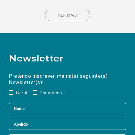
VER MAIS
Newsletter
Preencha os campos abaixo para subscrever
Nome
Apelido
E-
mail
a(s) newsletter(s).
Pretendo inscrever-me na(s) seguinte(s)
Newsletter(s):
Geral
Parlamentar