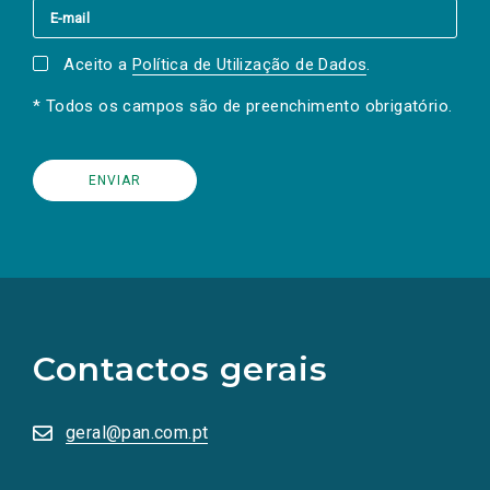
Aceito a
Política de Utilização de Dados
.
* Todos os campos são de preenchimento obrigatório.
(Os
links
para
as
Contactos gerais
redes
sociais
abrem
numa
geral@pan.com.pt
nova
aba.)