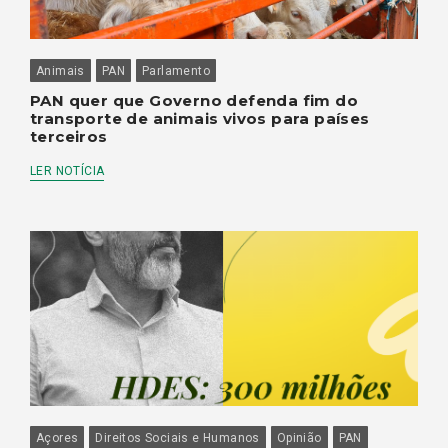
Animais
PAN
Parlamento
PAN quer que Governo defenda fim do
transporte de animais vivos para países
terceiros
LER NOTÍCIA
Açores
Direitos Sociais e Humanos
Opinião
PAN