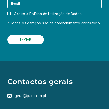
Aceito a
Política de Utilização de Dados
.
* Todos os campos são de preenchimento obrigatório.
(Os
links
para
as
Contactos gerais
redes
sociais
abrem
numa
geral@pan.com.pt
nova
aba.)