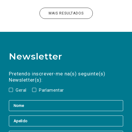
MAIS RESULTADOS
Newsletter
Preencha os campos abaixo para subscrever
Nome
Apelido
E-
mail
a(s) newsletter(s).
Pretendo inscrever-me na(s) seguinte(s)
Newsletter(s):
Geral
Parlamentar