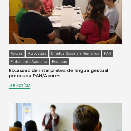
Açores
Aprovadas
Direitos Sociais e Humanos
PAN
Parlamento Açoriano
Pessoas
Escassez de intérpretes de língua gestual
preocupa PAN/Açores
LER NOTÍCIA