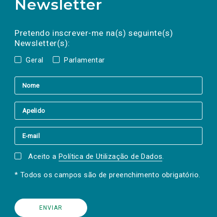
Newsletter
Preencha os campos abaixo para subscrever
Nome
Apelido
E-
mail
a(s) newsletter(s).
Pretendo inscrever-me na(s) seguinte(s)
Newsletter(s):
Geral
Parlamentar
Aceito a
Política de Utilização de Dados
.
* Todos os campos são de preenchimento obrigatório.