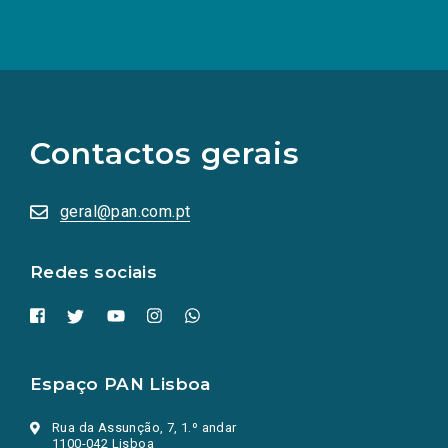
(Os
links
para
as
Contactos gerais
redes
sociais
abrem
numa
geral@pan.com.pt
nova
aba.)
Redes sociais
Espaço PAN Lisboa
Rua da Assunção, 7, 1.º andar
1100-042 Lisboa