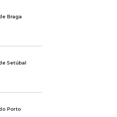
 de Braga
 de Setúbal
 do Porto