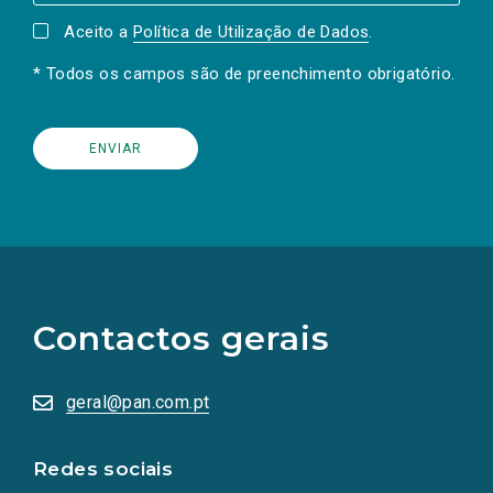
Aceito a
Política de Utilização de Dados
.
* Todos os campos são de preenchimento obrigatório.
(Os
links
para
as
Contactos gerais
redes
sociais
abrem
numa
geral@pan.com.pt
nova
aba.)
Redes sociais