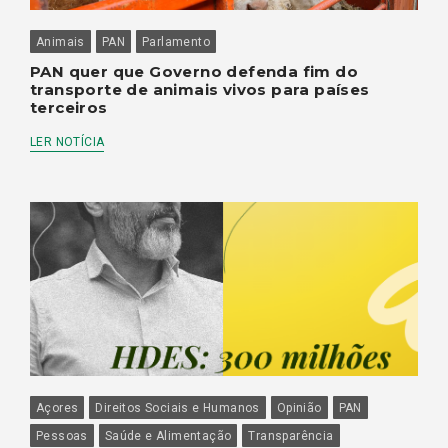
Animais
PAN
Parlamento
PAN quer que Governo defenda fim do
transporte de animais vivos para países
terceiros
LER NOTÍCIA
Açores
Direitos Sociais e Humanos
Opinião
PAN
Pessoas
Saúde e Alimentação
Transparência