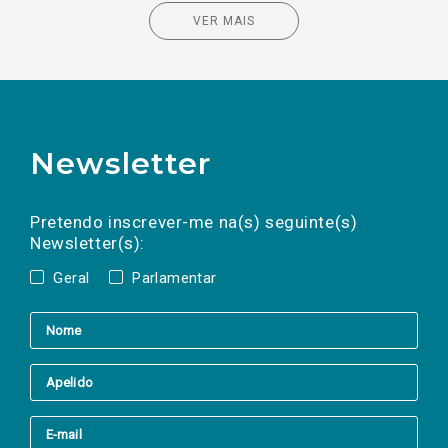
VER MAIS
Newsletter
Preencha os campos abaixo para subscrever
Nome
Apelido
E-
mail
a(s) newsletter(s).
Pretendo inscrever-me na(s) seguinte(s)
Newsletter(s):
Geral
Parlamentar