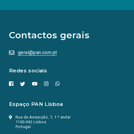
(Os
links
para
as
Contactos gerais
redes
sociais
abrem
numa
geral@pan.com.pt
nova
aba.)
Redes sociais
Espaço PAN Lisboa
Rua da Assunção, 7, 1.º andar
1100-042 Lisboa
Portugal