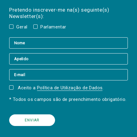
Preencha os campos abaixo para subscrever
Nome
Apelido
E-
mail
a(s) newsletter(s).
Pretendo inscrever-me na(s) seguinte(s)
Newsletter(s):
Geral
Parlamentar
Aceito a
Política de Utilização de Dados
.
* Todos os campos são de preenchimento obrigatório.