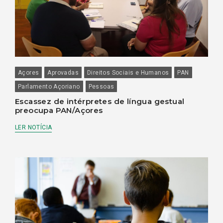
Açores
Aprovadas
Direitos Sociais e Humanos
PAN
Parlamento Açoriano
Pessoas
Escassez de intérpretes de língua gestual
preocupa PAN/Açores
LER NOTÍCIA