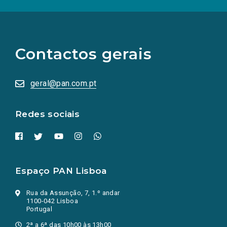
(Os
links
para
as
Contactos gerais
redes
sociais
abrem
numa
geral@pan.com.pt
nova
aba.)
Redes sociais
Espaço PAN Lisboa
Rua da Assunção, 7, 1.º andar
1100-042 Lisboa
Portugal
2ª a 6ª das 10h00 às 13h00