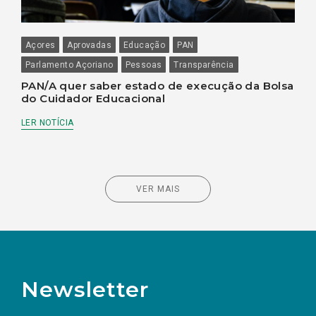
Açores
Aprovadas
Educação
PAN
Parlamento Açoriano
Pessoas
Transparência
PAN/A quer saber estado de execução da Bolsa
do Cuidador Educacional
LER NOTÍCIA
VER MAIS
Newsletter
Preencha os campos abaixo para subscrever
Nome
Apelido
E-